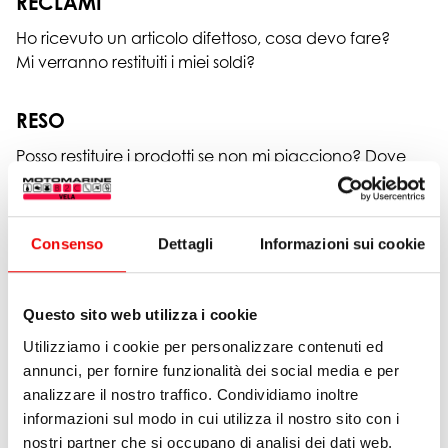
RECLAMI
Ho ricevuto un articolo difettoso, cosa devo fare?
Mi verranno restituiti i miei soldi?
RESO
Posso restituire i prodotti se non mi piacciono? Dove
posso trovare un francobollo per pacchi? Come deve
essere imballata la spedizione del reso?
Posso cambiare articolo?
Consenso
Dettagli
Informazioni sui cookie
Come mi viene rimborsato il prezzo di acquisto
quando restituisco qualcosa?
Ho ricevuto un articolo diverso da quello che avevo
Questo sito web utilizza i cookie
ordinato. Cosa faccio ora?
Utilizziamo i cookie per personalizzare contenuti ed
annunci, per fornire funzionalità dei social media e per
NEWSLETTER
analizzare il nostro traffico. Condividiamo inoltre
Non desidero più ricevere alcuna newsletter!
informazioni sul modo in cui utilizza il nostro sito con i
nostri partner che si occupano di analisi dei dati web,