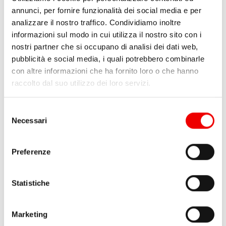
annunci, per fornire funzionalità dei social media e per
analizzare il nostro traffico. Condividiamo inoltre
informazioni sul modo in cui utilizza il nostro sito con i
nostri partner che si occupano di analisi dei dati web,
pubblicità e social media, i quali potrebbero combinarle
con altre informazioni che ha fornito loro o che hanno
raccolto dal suo utilizzo dei loro servizi.
Ancora Spade 10 Kg in
Ancora Spade 15 Kg in
Acciaio Zincato
Acciaio Zincato
Selezione
Necessari
del
da 543,50 €
1 varianti
da 777,00 €
1 varianti
consenso
Preferenze
Statistiche
Marketing