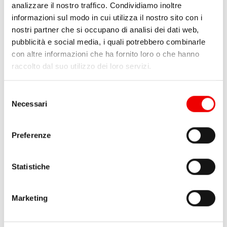
analizzare il nostro traffico. Condividiamo inoltre
informazioni sul modo in cui utilizza il nostro sito con i
nostri partner che si occupano di analisi dei dati web,
pubblicità e social media, i quali potrebbero combinarle
con altre informazioni che ha fornito loro o che hanno
raccolto dal suo utilizzo dei loro servizi.
Selezione
Necessari
del
consenso
Antal Snatch Block 60
Antal Dynablock 44 mm
mm
Preferenze
da 67,90 €
1 varianti
da 197,00 €
1 varianti
Statistiche
Marketing