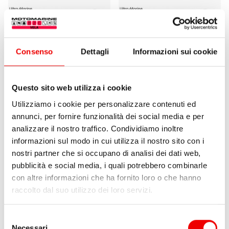
Consenso
Dettagli
Informazioni sui cookie
Questo sito web utilizza i cookie
Utilizziamo i cookie per personalizzare contenuti ed
annunci, per fornire funzionalità dei social media e per
Giunto Ultra Marine UFS
Giunto Ultra Marine UFS
analizzare il nostro traffico. Condividiamo inoltre
13-60
16-100
informazioni sul modo in cui utilizza il nostro sito con i
da
675,90 €
621,90 €
da
1.015,10 €
933,90 €
nostri partner che si occupano di analisi dei dati web,
1 varianti
1 varianti
pubblicità e social media, i quali potrebbero combinarle
con altre informazioni che ha fornito loro o che hanno
raccolto dal suo utilizzo dei loro servizi.
8%
8%
Selezione
Necessari