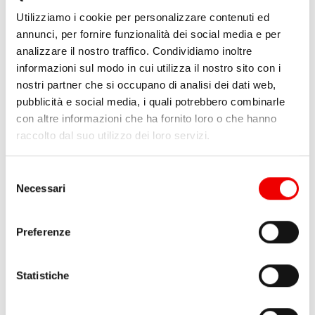
Golfare Fisso Harken 98
Golfare Abbattibile
Utilizziamo i cookie per personalizzare contenuti ed
mm
Wichard 45mm
annunci, per fornire funzionalità dei social media e per
analizzare il nostro traffico. Condividiamo inoltre
da
53,20 €
49,00 €
da 37,50 €
1 varianti
informazioni sul modo in cui utilizza il nostro sito con i
1 varianti
nostri partner che si occupano di analisi dei dati web,
pubblicità e social media, i quali potrebbero combinarle
con altre informazioni che ha fornito loro o che hanno
raccolto dal suo utilizzo dei loro servizi.
Selezione
Necessari
del
consenso
Preferenze
Statistiche