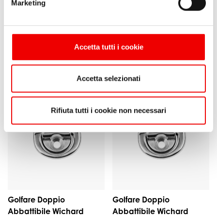
Golfare Abbattibile
Golfare Abbattibile
Marketing
Wichard 57mm
Wichard 75mm
da 43,10 €
1 varianti
da 63,70 €
1 varianti
Accetta tutti i cookie
Accetta selezionati
Rifiuta tutti i cookie non necessari
Golfare Doppio
Golfare Doppio
Abbattibile Wichard
Abbattibile Wichard