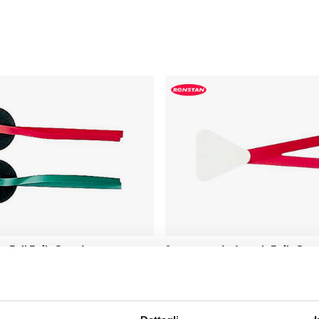
 Tell Tails Ronstan
Segnavento Leech Tails Ron
1 varianti
da 9,20 €