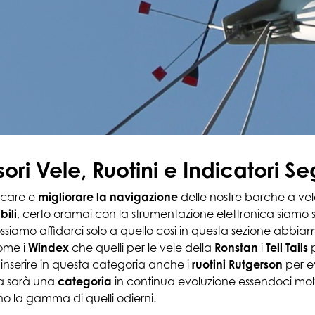
ori Vele, Ruotini e Indicatori 
ficare e
migliorare la navigazione
delle nostre barche a vel
bili
, certo oramai con la strumentazione elettronica siamo s
iamo affidarci solo a quello così in questa sezione abbiamo in
ome i
Windex
che quelli per le vele della
Ronstan
i
Tell Tails
p
inserire in questa categoria anche i
ruotini Rutgerson
per e
ta sarà una
categoria
in continua evoluzione essendoci molt
o la gamma di quelli odierni.