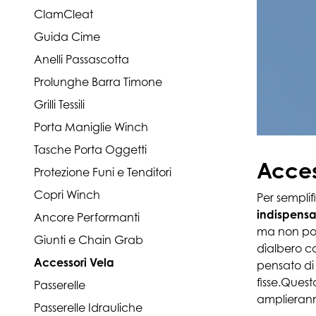
ClamCleat
Guida Cime
Anelli Passascotta
Prolunghe Barra Timone
Grilli Tessili
Porta Maniglie Winch
Tasche Porta Oggetti
Acces
Protezione Funi e Tenditori
Copri Winch
Per sempli
indispensa
Ancore Performanti
ma non poss
Giunti e Chain Grab
dìalbero c
Accessori Vela
pensato di 
fisse.Ques
Passerelle
amplierann
Passerelle Idrauliche