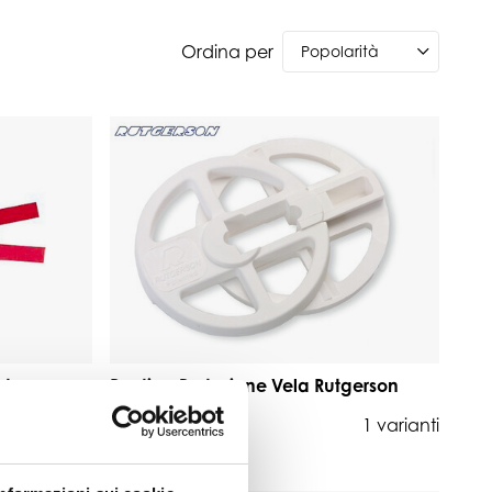
Ordina per
stan
Ruotina Protezione Vela Rutgerson
1 varianti
da 8,40 €
1 varianti