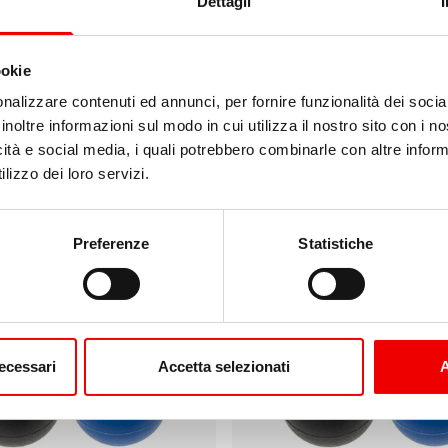
Dettagli
ookie
nalizzare contenuti ed annunci, per fornire funzionalità dei socia
inoltre informazioni sul modo in cui utilizza il nostro sito con i 
icità e social media, i quali potrebbero combinarle con altre inform
lizzo dei loro servizi.
o Windex 10"
Segnavento Windex 15"
Preferenze
Statistiche
1 varianti
da 74,30 €
necessari
Accetta selezionati
A