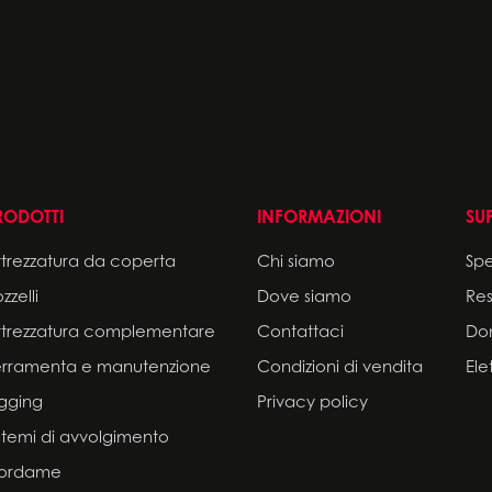
RODOTTI
INFORMAZIONI
SU
ttrezzatura da coperta
Chi siamo
Sp
zzelli
Dove siamo
Res
ttrezzatura complementare
Contattaci
Do
erramenta e manutenzione
Condizioni di vendita
Ele
igging
Privacy policy
stemi di avvolgimento
ordame