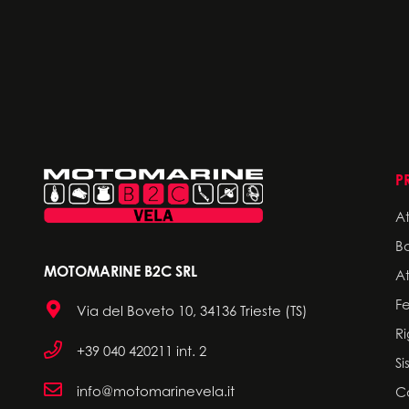
P
A
Bo
MOTOMARINE B2C SRL
A
F
Via del Boveto 10, 34136 Trieste (TS)
R
+39 040 420211 int. 2
Si
info@motomarinevela.it
C