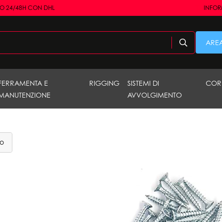
RO 24/48H CON DHL
INFORM
AREA
FERRAMENTA E
RIGGING
SISTEMI DI
COR
MANUTENZIONE
AVVOLGIMENTO
no