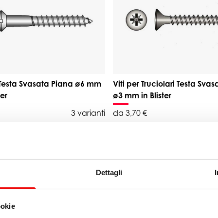
 Testa Svasata Piana ø6 mm
Viti per Truciolari Testa Sva
ter
ø3 mm in Blister
3 varianti
da 3,70 €
Dettagli
ookie