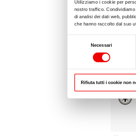
Utilizziamo i cookie per perso
nostro traffico. Condividiamo 
di analisi dei dati web, pubbl
che hanno raccolto dal suo uti
Viti per Tr
ø4 mm in Bl
Selezione
da 3,70 €
Necessari
del
consenso
Rifiuta tutti i cookie non 