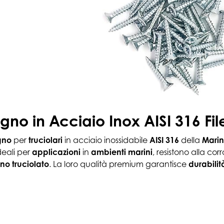
egno in Acciaio Inox AISI 316 Fil
gno
per
truciolari
in acciaio inossidabile
AISI 316
della
Mari
Ideali per
applicazioni
in
ambienti marini
, resistono alla co
no truciolato
. La loro qualità premium garantisce
durabilit