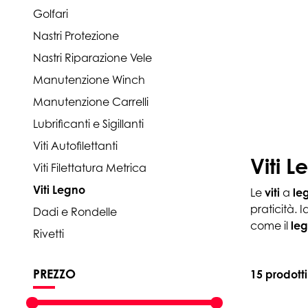
Golfari
Nastri Protezione
Nastri Riparazione Vele
Manutenzione Winch
Manutenzione Carrelli
Lubrificanti e Sigillanti
Viti Autofilettanti
Viti L
Viti Filettatura Metrica
Viti Legno
Le
viti
a
le
praticità. 
Dadi e Rondelle
come il
leg
Rivetti
PREZZO
15 prodotti