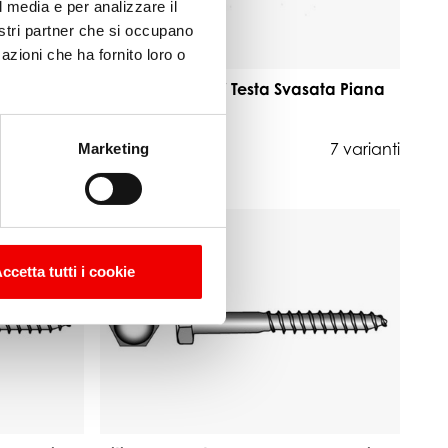
l media e per analizzare il
nostri partner che si occupano
azioni che ha fornito loro o
sata Piana
Viti per Truciolari Testa Svasata Piana
ø5 mm in Blister
3 varianti
da 3,70 €
7 varianti
Marketing
ccetta tutti i cookie