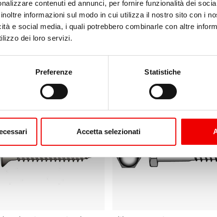
nalizzare contenuti ed annunci, per fornire funzionalità dei socia
inoltre informazioni sul modo in cui utilizza il nostro sito con i 
icità e social media, i quali potrebbero combinarle con altre inform
lizzo dei loro servizi.
uciolari Testa Svasata Piana
Viti per Truciolari Testa Sva
ister
ø4,5 mm in Blister
8 varianti
da 3,70 €
Preferenze
Statistiche
necessari
Accetta selezionati
A