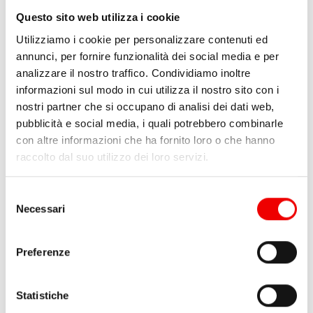
Questo sito web utilizza i cookie
Utilizziamo i cookie per personalizzare contenuti ed
annunci, per fornire funzionalità dei social media e per
analizzare il nostro traffico. Condividiamo inoltre
informazioni sul modo in cui utilizza il nostro sito con i
nostri partner che si occupano di analisi dei dati web,
pubblicità e social media, i quali potrebbero combinarle
con altre informazioni che ha fornito loro o che hanno
Viti Testa Svasata con
Viti Testa Svasata Brugola
raccolto dal suo utilizzo dei loro servizi.
Calotta M8 con Dado in
M4 con Dado in Blister
Blister
da 3,70 €
5 varianti
Selezione
da 3,70 €
1 varianti
Necessari
del
consenso
Preferenze
Statistiche