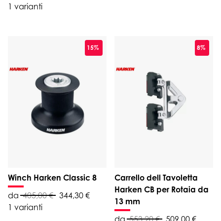
1 varianti
15%
8%
Winch Harken Classic 8
Carrello dell Tavoletta
Harken CB per Rotaia da
da
405,00 €
344,30 €
13 mm
1 varianti
da
553,20 €
509,00 €