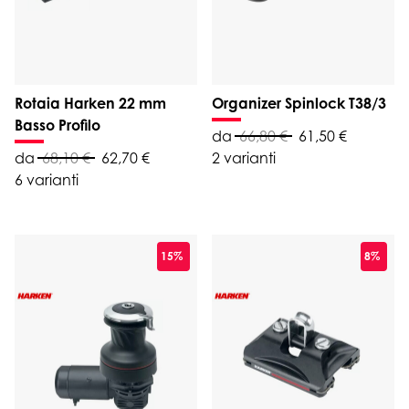
Rotaia Harken 22 mm
Organizer Spinlock T38/3
Basso Profilo
da
66,80 €
61,50 €
da
68,10 €
62,70 €
2 varianti
6 varianti
15%
8%