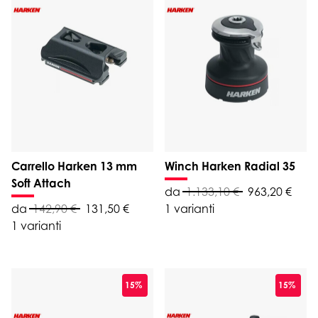
Carrello Harken 13 mm
Winch Harken Radial 35
Soft Attach
da
1.133,10 €
963,20 €
da
142,90 €
131,50 €
1 varianti
1 varianti
15%
15%