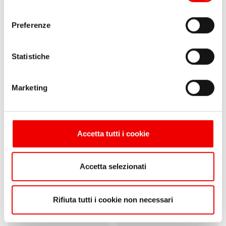
consenso
Preferenze
Statistiche
Marketing
Vang Bamar 300
Stopper Spinlock
Accetta tutti i cookie
XTS0814/1 Singolo
da 1.659,00 €
1 varianti
da
172,40 €
158,70 €
Accetta selezionati
1 varianti
Rifiuta tutti i cookie non necessari
8%
8%