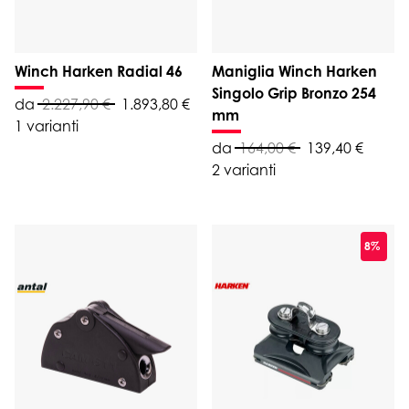
Winch Harken Radial 46
Maniglia Winch Harken
Singolo Grip Bronzo 254
da
2.227,90 €
1.893,80 €
mm
1 varianti
da
164,00 €
139,40 €
2 varianti
8%