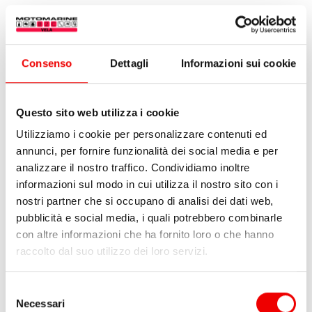
8%
Consenso
Dettagli
Informazioni sui cookie
Questo sito web utilizza i cookie
Utilizziamo i cookie per personalizzare contenuti ed
annunci, per fornire funzionalità dei social media e per
analizzare il nostro traffico. Condividiamo inoltre
informazioni sul modo in cui utilizza il nostro sito con i
nostri partner che si occupano di analisi dei dati web,
Organizer Spinlock T25/4
Maniglia Winch Antal
pubblicità e social media, i quali potrebbero combinarle
Doppio Grip 250 mm
da
61,50 €
56,60 €
con altre informazioni che ha fornito loro o che hanno
2 varianti
da 128,00 €
1 varianti
raccolto dal suo utilizzo dei loro servizi.
Selezione
Necessari
del
8%