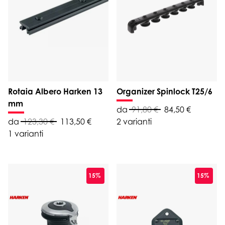
Rotaia Albero Harken 13
Organizer Spinlock T25/6
mm
da
91,80 €
84,50 €
da
123,30 €
113,50 €
2 varianti
1 varianti
15%
15%