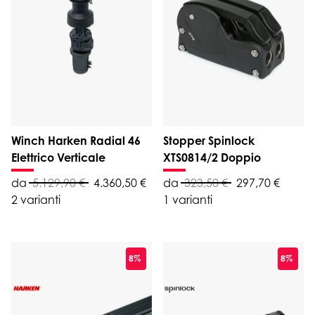
Winch Harken Radial 46
Stopper Spinlock
Elettrico Verticale
XTS0814/2 Doppio
da
5.129,90 €
4.360,50 €
da
323,50 €
297,70 €
2 varianti
1 varianti
8%
8%