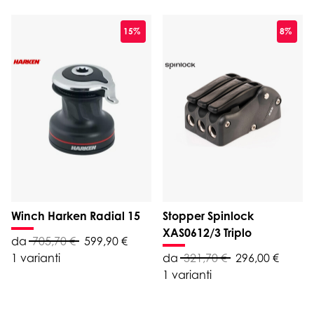
15%
8%
Winch Harken Radial 15
Stopper Spinlock
XAS0612/3 Triplo
da
705,70 €
599,90 €
1 varianti
da
321,70 €
296,00 €
1 varianti