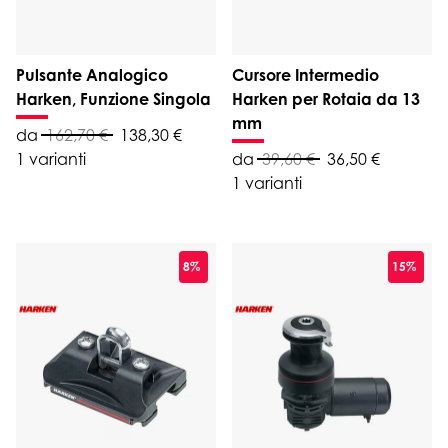
Pulsante Analogico
Cursore Intermedio
Harken, Funzione Singola
Harken per Rotaia da 13
mm
da
162,70 €
138,30 €
1 varianti
da
39,60 €
36,50 €
1 varianti
8%
15%