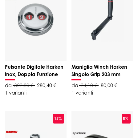
Pulsante Digitale Harken
Maniglia Winch Harken
Inox, Doppia Funzione
Singolo Grip 203 mm
da
329,80 €
280,40 €
da
94,10 €
80,00 €
1 varianti
1 varianti
15%
8%