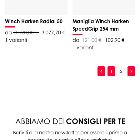
Winch Harken Radial 50
Maniglia Winch Harken
SpeedGrip 254 mm
da
3.620,80 €
3.077,70 €
1 varianti
da
121,00 €
102,90 €
1 varianti
1
2
ABBIAMO DEI
CONSIGLI PER TE
Iscriviti alla nostra newsletter per essere il primo a
sapere delle nostre offerte esclusive