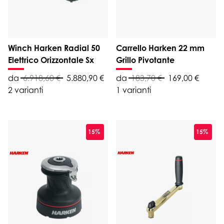
Winch Harken Radial 50
Carrello Harken 22 mm
Elettrico Orizzontale Sx
Grillo Pivotante
da
6.918,60 €
5.880,90 €
da
183,70 €
169,00 €
2 varianti
1 varianti
15%
15%