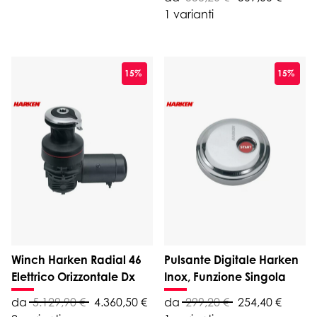
1 varianti
15%
15%
Winch Harken Radial 46
Pulsante Digitale Harken
Elettrico Orizzontale Dx
Inox, Funzione Singola
da
5.129,90 €
4.360,50 €
da
299,20 €
254,40 €