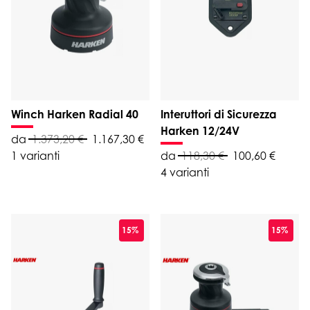
Winch Harken Radial 40
Interuttori di Sicurezza
Harken 12/24V
da
1.373,20 €
1.167,30 €
1 varianti
da
118,30 €
100,60 €
4 varianti
15%
15%