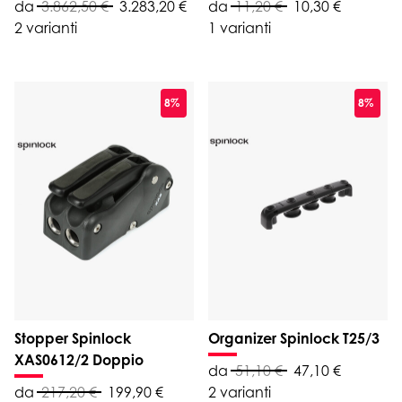
da
3.862,50 €
3.283,20 €
da
11,20 €
10,30 €
2 varianti
1 varianti
8%
8%
Stopper Spinlock
Organizer Spinlock T25/3
XAS0612/2 Doppio
da
51,10 €
47,10 €
da
217,20 €
199,90 €
2 varianti