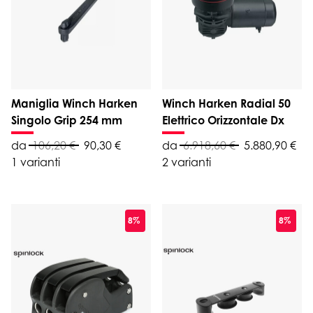
Maniglia Winch Harken
Winch Harken Radial 50
Singolo Grip 254 mm
Elettrico Orizzontale Dx
da
106,20 €
90,30 €
da
6.918,60 €
5.880,90 €
1 varianti
2 varianti
8%
8%