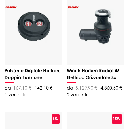
Pulsante Digitale Harken,
Winch Harken Radial 46
Doppia Funzione
Elettrico Orizzontale Sx
da
167,10 €
142,10 €
da
5.129,90 €
4.360,50 €
1 varianti
2 varianti
8%
15%