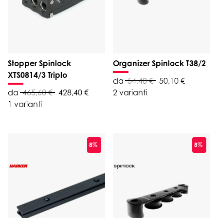
Stopper Spinlock
Organizer Spinlock T38/2
XTS0814/3 Triplo
da
54,40 €
50,10 €
da
465,60 €
428,40 €
2 varianti
1 varianti
8%
8%