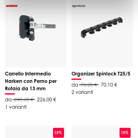
Carrello Intermedio
Organizer Spinlock T25/5
Harken con Perno per
da
76,20 €
70,10 €
Rotaia da 13 mm
2 varianti
da
245,60 €
226,00 €
1 varianti
15%
15%