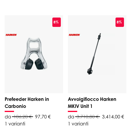
8%
8%
Prefeeder Harken in
Avvolgifiocco Harken
Carbonio
MKIV Unit 1
da
106,20 €
97,70 €
da
3.710,80 €
3.414,00 €
1 varianti
1 varianti