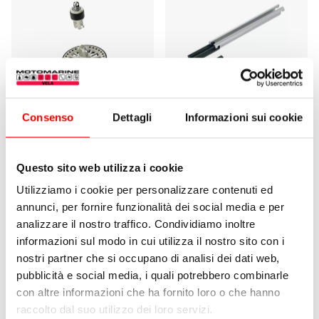
Consenso
Dettagli
Informazioni sui cookie
Kit Avvolgitore Bamar RLG
Connettore Aggiuntivo
EVO 10 per Gennaker
Harken MKIV 0
Questo sito web utilizza i cookie
Utilizziamo i cookie per personalizzare contenuti ed
da 3.652,50 €
1 varianti
da
45,90 €
42,30 €
annunci, per fornire funzionalità dei social media e per
1 varianti
analizzare il nostro traffico. Condividiamo inoltre
informazioni sul modo in cui utilizza il nostro sito con i
nostri partner che si occupano di analisi dei dati web,
pubblicità e social media, i quali potrebbero combinarle
con altre informazioni che ha fornito loro o che hanno
raccolto dal suo utilizzo dei loro servizi.