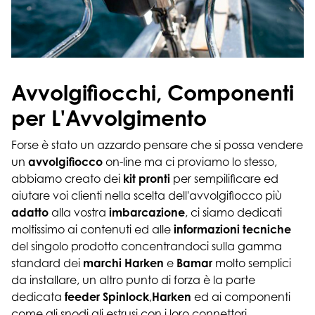
Avvolgifiocchi, Componenti
per L'Avvolgimento
Forse è stato un azzardo pensare che si possa vendere
un
avvolgifiocco
on-line ma ci proviamo lo stesso,
abbiamo creato dei
kit
pronti
per sempilificare ed
aiutare voi clienti nella scelta dell'avvolgifiocco più
adatto
alla vostra
imbarcazione
, ci siamo dedicati
moltissimo ai contenuti ed alle
informazioni tecniche
del singolo prodotto concentrandoci sulla gamma
standard dei
marchi Harken
e
Bamar
molto semplici
da installare, un altro punto di forza è la parte
dedicata
feeder Spinlock
,
Harken
ed ai componenti
come gli snodi gli estrusi con i loro connettori.