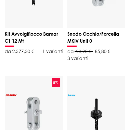
Kit Avvolgifiocco Bamar
Snodo Occhio/Forcella
C1 12 Mt
MKIV Unit 0
da 2.377,30 €
1 varianti
da
93,20 €
85,80 €
3 varianti
8%