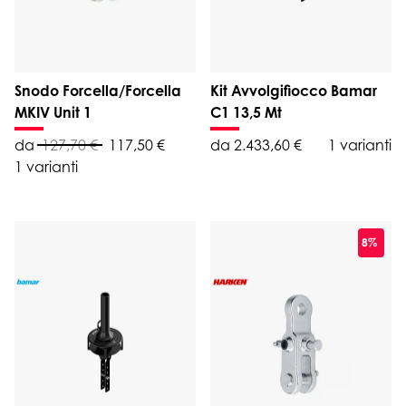
Snodo Forcella/Forcella
Kit Avvolgifiocco Bamar
MKIV Unit 1
C1 13,5 Mt
da
127,70 €
117,50 €
da 2.433,60 €
1 varianti
1 varianti
8%