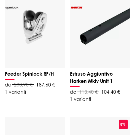
Feeder Spinlock RF/H
Estruso Aggiuntivo
Harken Mkiv Unit 1
da
203,90 €
187,60 €
1 varianti
da
113,40 €
104,40 €
1 varianti
8%