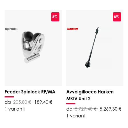
8%
8%
Feeder Spinlock RF/MA
Avvolgifiocco Harken
MKIV Unit 2
da
205,80 €
189,40 €
1 varianti
da
5.727,40 €
5.269,30 €
1 varianti