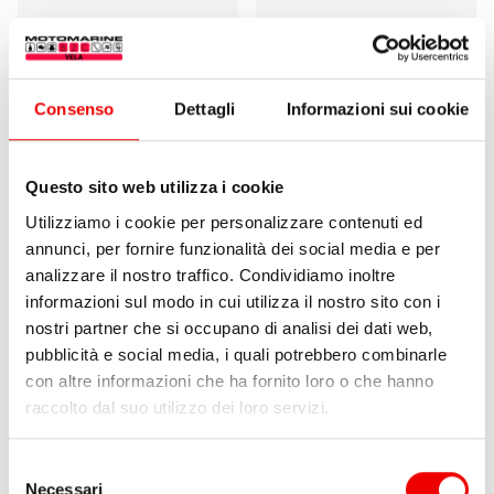
Consenso
Dettagli
Informazioni sui cookie
Questo sito web utilizza i cookie
Utilizziamo i cookie per personalizzare contenuti ed
annunci, per fornire funzionalità dei social media e per
analizzare il nostro traffico. Condividiamo inoltre
Coppella Blue Wave Ø3-4
Coppella Blue wave Ø5
informazioni sul modo in cui utilizza il nostro sito con i
nostri partner che si occupano di analisi dei dati web,
da 3,00 €
1 varianti
da 3,00 €
1 varianti
pubblicità e social media, i quali potrebbero combinarle
con altre informazioni che ha fornito loro o che hanno
raccolto dal suo utilizzo dei loro servizi.
Selezione
Necessari
del