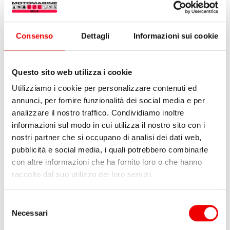
Consenso
Dettagli
Informazioni sui cookie
Questo sito web utilizza i cookie
Utilizziamo i cookie per personalizzare contenuti ed
annunci, per fornire funzionalità dei social media e per
analizzare il nostro traffico. Condividiamo inoltre
informazioni sul modo in cui utilizza il nostro sito con i
Harken Carbo Air 40 mm
Harken Carbo Air 40 mm
nostri partner che si occupano di analisi dei dati web,
Triplo con Strozza
Triplo con Strozza e
pubblicità e social media, i quali potrebbero combinarle
Arricavo
da
254,10 €
233,80 €
con altre informazioni che ha fornito loro o che hanno
1 varianti
da
261,40 €
240,50 €
raccolto dal suo utilizzo dei loro servizi.
1 varianti
Selezione
Necessari
del
consenso
8%
8%