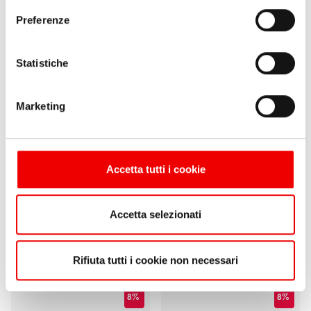
Preferenze
Statistiche
Marketing
Accetta tutti i cookie
Harken Carbo Air 57 mm
Harken Carbo Air 57 mm
Singolo Girevole
Singolo con Arricavo
Accetta selezionati
da
64,30 €
59,20 €
da
76,00 €
70,00 €
1 varianti
1 varianti
Rifiuta tutti i cookie non necessari
8%
8%