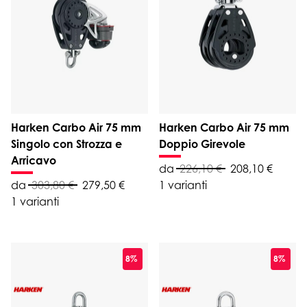
Harken Carbo Air 75 mm
Harken Carbo Air 75 mm
Singolo con Strozza e
Doppio Girevole
Arricavo
da
226,10 €
208,10 €
da
303,80 €
279,50 €
1 varianti
1 varianti
8%
8%