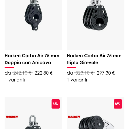
Harken Carbo Air 75 mm
Harken Carbo Air 75 mm
Doppio con Arricavo
Triplo Girevole
da
242,10 €
222,80 €
da
323,10 €
297,30 €
1 varianti
1 varianti
8%
8%