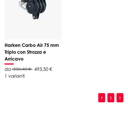
Harken Carbo Air 75 mm
Triplo con Strozza e
Arricavo
da
536,40 €
493,50 €
1 varianti
1