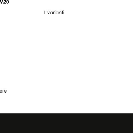
 M20
1 varianti
pere