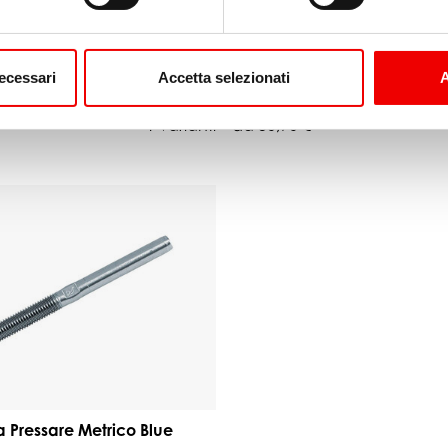
a Pressare Metrico Blue
Terminale a Pressare Metric
necessari
Accetta selezionati
A
M12
Wave Ø7 M14
1 varianti
da 30,90 €
a Pressare Metrico Blue