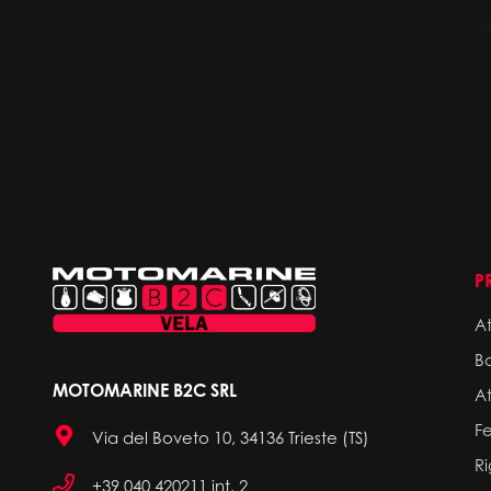
P
A
Bo
MOTOMARINE B2C SRL
A
F
Via del Boveto 10, 34136 Trieste (TS)
R
+39 040 420211 int. 2