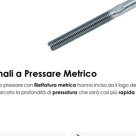
nali a Pressare Metrico
a pressare con
filettatura metrica
hanno inciso sia il logo d
arcata la profondità di
pressatura
che sarà così più
rapida