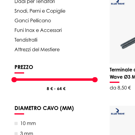
Dadi per Tenditori
Snodi, Perni e Copiglie
Ganci Pellicano
Funi Inox e Accessori
Tendistralli
Attrezzi del Mestiere
PREZZO
Terminale 
Wave Ø3 
da 8,50 €
DIAMETRO CAVO (MM)
10 mm
3 mm