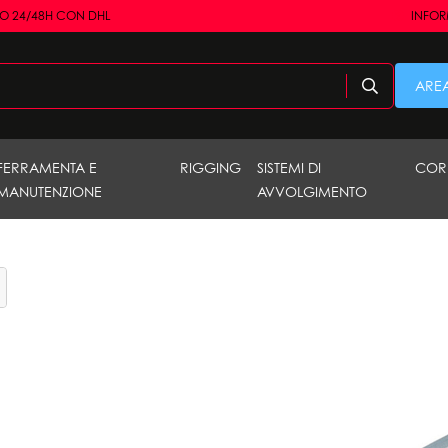
RO 24/48H CON DHL
INFORM
AREA
FERRAMENTA E
RIGGING
SISTEMI DI
COR
MANUTENZIONE
AVVOLGIMENTO