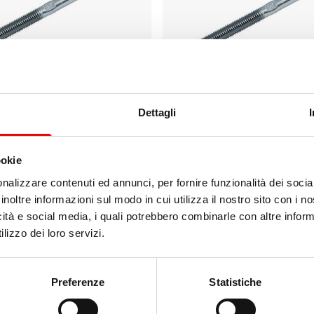
a Pressare Metrico Blue
Terminale a Pressare Metric
Dettagli
M8
Wave Ø5 M10
1 varianti
da 11,70 €
ookie
nalizzare contenuti ed annunci, per fornire funzionalità dei socia
inoltre informazioni sul modo in cui utilizza il nostro sito con i 
icità e social media, i quali potrebbero combinarle con altre inform
lizzo dei loro servizi.
Preferenze
Statistiche