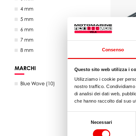
4 mm
5 mm
6 mm
7 mm
Terminale 
Consenso
8 mm
Wave Ø5 
da 10,90 €
MARCHI
Questo sito web utilizza i c
Utilizziamo i cookie per perso
Blue Wave (10)
nostro traffico. Condividiamo 
di analisi dei dati web, pubbl
che hanno raccolto dal suo uti
Selezione
Necessari
del
consenso