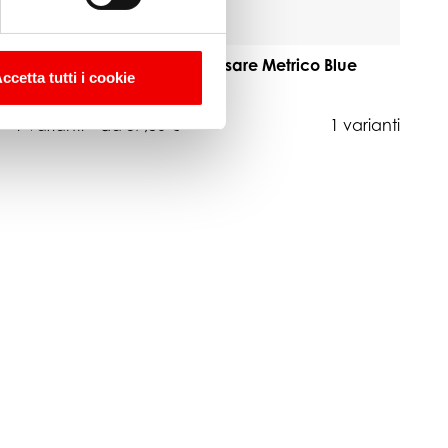
o Blue
Terminale a Pressare Metrico Blue
ccetta tutti i cookie
Wave Ø8 M16
1 varianti
da 37,80 €
1 varianti