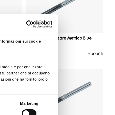
o Blue
Terminale a Pressare Metrico Blue
Informazioni sui cookie
wave Ø6 M10
1 varianti
da 20,20 €
1 varianti
l media e per analizzare il
nostri partner che si occupano
azioni che ha fornito loro o
Marketing