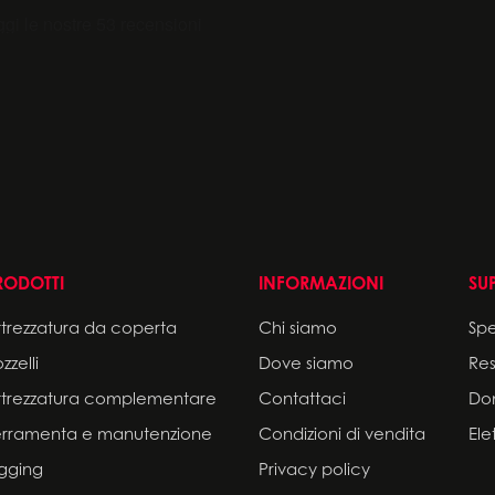
RODOTTI
INFORMAZIONI
SU
ttrezzatura da coperta
Chi siamo
Sp
zzelli
Dove siamo
Res
ttrezzatura complementare
Contattaci
Do
erramenta e manutenzione
Condizioni di vendita
Ele
igging
Privacy policy