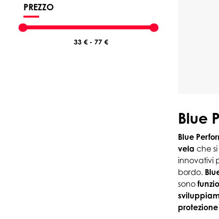
PREZZO
Blue 
Blue Perf
vela
che si
innovativi
bordo.
Blu
sono
funzi
sviluppiam
protezione