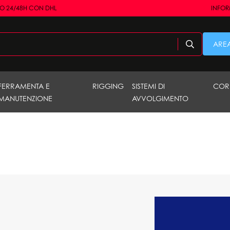
RO 24/48H CON DHL
INFORM
AREA
FERRAMENTA E
RIGGING
SISTEMI DI
COR
MANUTENZIONE
AVVOLGIMENTO