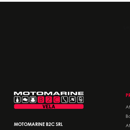
P
A
Bo
MOTOMARINE B2C SRL
A