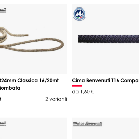
Ø24mm Classica 16/20mt
Cima Benvenuti T16 Compas
piombata
da 1,60 €
€
2 varianti