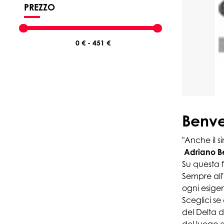
PREZZO
Benve
"Anche il s
Adriano B
Su questa f
Sempre all'
ogni esige
Sceglici se
del Delta d