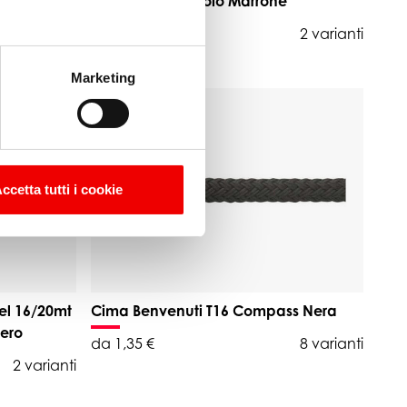
Impiombata Cuoio Marrone
2 varianti
da 363,00 €
2 varianti
Marketing
ccetta tutti i cookie
el 16/20mt
Cima Benvenuti T16 Compass Nera
ero
da 1,35 €
8 varianti
2 varianti