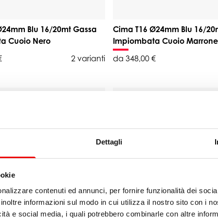
Ø24mm Blu 16/20mt Gassa
Cima T16 Ø24mm Blu 16/20
a Cuoio Nero
Impiombata Cuoio Marrone
€
2 varianti
da 348,00 €
Dettagli
ookie
nalizzare contenuti ed annunci, per fornire funzionalità dei socia
inoltre informazioni sul modo in cui utilizza il nostro sito con i 
Ø24mm Nera 16/20mt Gassa
Cima T16 Ø24mm Nera 16/
icità e social media, i quali potrebbero combinarle con altre inform