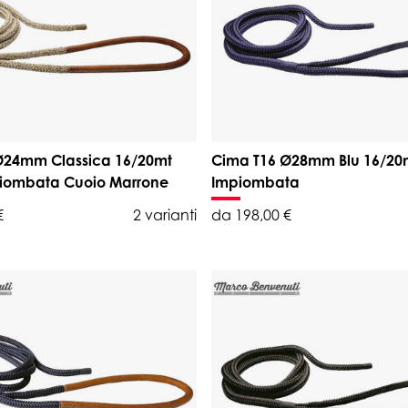
Ø24mm Classica 16/20mt
Cima T16 Ø28mm Blu 16/20
iombata Cuoio Marrone
Impiombata
€
2 varianti
da 198,00 €