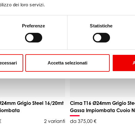
ta
Impiombata Cuoio Nero
lizzo dei loro servizi.
€
2 varianti
da 363,00 €
Preferenze
Statistiche
necessari
Accetta selezionati
A
Ø24mm Grigio Steel 16/20mt
Cima T16 Ø24mm Grigio Ste
piombata
Gassa Impiombata Cuoio N
€
2 varianti
da 375,00 €