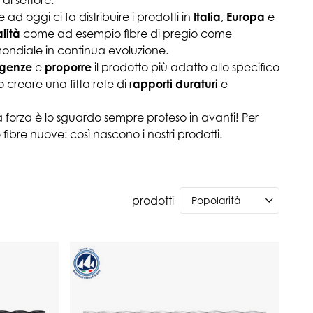
al settore.
ad oggi ci fa distribuire i prodotti in
Italia
,
Europa
e
lità
come ad esempio fibre di pregio come
mondiale in continua evoluzione.
igenze
e
proporre
il prodotto più adatto allo specifico
o creare una fitta rete di r
apporti duraturi
e
 forza è lo sguardo sempre proteso in avanti! Per
 fibre nuove: così nascono i nostri prodotti.
prodotti