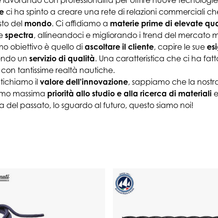
 lavorando con professionalità per offrire nuove tecnologie 
e
ci ha spinto a creare una rete di relazioni commerciali che 
esto del
mondo
. Ci affidiamo a
materie prime di elevate qua
e
spectra
, allineandoci e migliorando i trend del mercato 
imo obiettivo è quello di
ascoltare il cliente
, capire le sue
es
nendo un
servizio di qualità
. Una caratteristica che ci ha fatt
 con tantissime realtà nautiche.
ichiamo il
valore dell'innovazione
, sappiamo che la nostra
amo massima
priorità allo studio e alla ricerca di materiali
e
a del passato, lo sguardo al futuro, questo siamo noi!