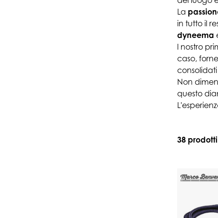
del luogo e
La
passion
in tutto il r
dyneema
l nostro pr
caso, for
consolidati
Non diment
questo di
L'esperienz
38 prodotti