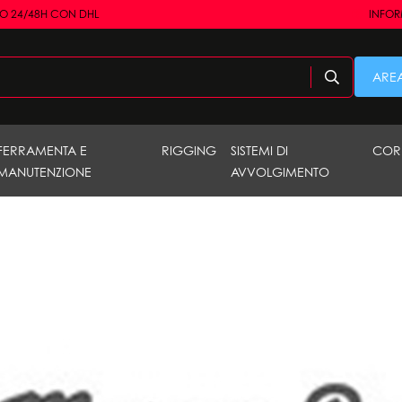
RO 24/48H CON DHL
INFORM
AREA
FERRAMENTA E
RIGGING
SISTEMI DI
COR
MANUTENZIONE
AVVOLGIMENTO