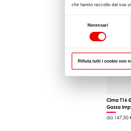
Impiomba
che hanno raccolto dal suo uti
da 147,50 
Selezione
Necessari
del
consenso
Rifiuta tutti i cookie non 
Cima T16 
Gassa Im
da 147,50 